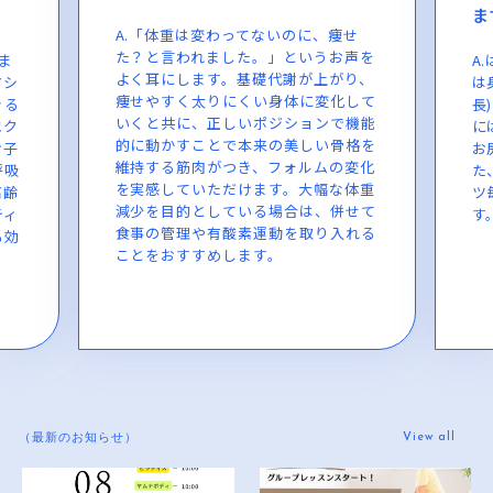
ますか？
か
せ
声を
A.はい、期待できます。ピラティスで
A
り、
は身体のエロンゲーション(背骨の伸
ク
して
長)を常に意識し続けますが、その際
ぎ
機能
にはお腹のインナーマッスル、骨盤、
鍛
格を
お尻周りの筋肉が動員されます。ま
ニ
変化
た、身体の繋がりを意識しながらパー
筋
体重
ツ毎にフォーカスすることも可能で
時
せて
す。
り
れる
緩
が
View all
（最新のお知らせ）