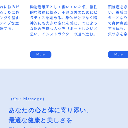
た頃、慢性
頚椎症をきっかけにピラティスと出会
中学生時代
のためにピ
い、養成コースを受講。インストラク
ディショニ
けでなく精
ターとなり10年。実践を重ねること
会う。オー
、同じよう
で身体意識が高まり、年齢と共に変化
家資格を取得し
トしたいと
する体も、不安ではなく、その時々の
更に学びを
道へ進む。
気づきを楽しめるようになっている。
ンストラク
More
More
（Our Message）
あなたの心と体に寄り添い、
最適な健康と美しさを