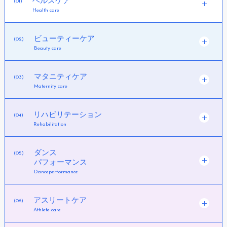
ヘルスケア
(01)
Health care
ビューティーケア
(02)
Beauty care
マタニティケア
(03)
Maternity care
リハビリテーション
(04)
Rehabilitation
ダンス
(05)
パフォーマンス
Danceperformance
アスリートケア
(06)
Athlete care