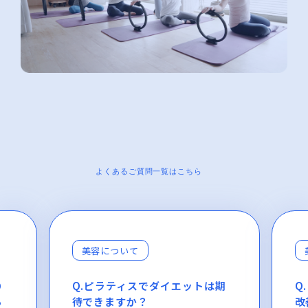
よくあるご質問一覧はこちら
美容について
期
Q.ピラティスでぽっこりお腹の
Q
改善やヒップアップは期待でき
で