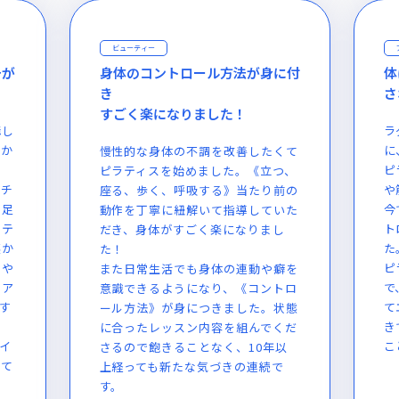
アスリート
に付
体に負担をかけずコントロール
２
された動きが身に付きました
レ
た
ラグビーによる膝の怪我をきっかけ
に、リハビリと怪我の予防を目的に
くて
腰
ピラティスを始めました。骨の位置
つ、
か
や筋膜の繋がりを意識することで、
前の
り
今では体に負担をかけず、よりコン
いた
知
トロールされた動きが身につきまし
し
聞
た。
回
ピラティスマシンが複数台あるの
癖を
は
で、周りを気にすることなく集中し
トロ
今
てエクササイズに取り組むことがで
状態
っ
きています。楽しく取り組んでいる
くだ
7
ことが競技に活かされています！
以
っ
も